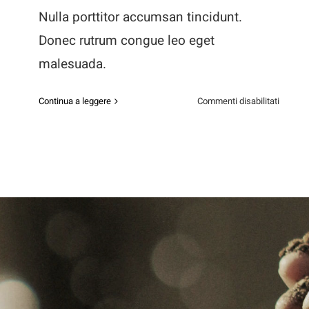
Nulla porttitor accumsan tincidunt.
Donec rutrum congue leo eget
malesuada.
su
Continua a leggere
Commenti disabilitati
6
controv
weight-
loss
strateg
and
what
to
do
instead