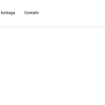
i bottega
Contatti