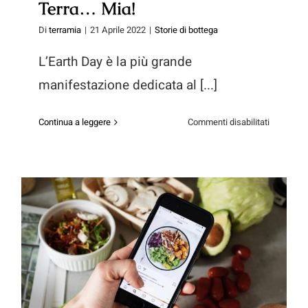
Terra… Mia!
Di
terramia
|
21 Aprile 2022
|
Storie di bottega
L’Earth Day è la più grande
manifestazione dedicata al [...]
su
Continua a leggere
Commenti disabilitati
22
Aprile:
Giornata
della
Terra…
Mia!
Eco-ispirazioni (parte 2: cucina e
gestione domestica)