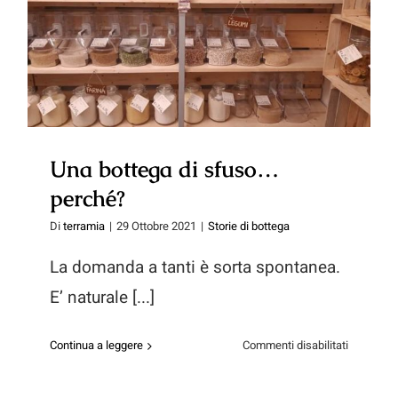
dimostro.
Una bottega di sfuso…perché?
Una bottega di sfuso…
perché?
Di
terramia
|
29 Ottobre 2021
|
Storie di bottega
La domanda a tanti è sorta spontanea.
E’ naturale [...]
su
Continua a leggere
Commenti disabilitati
Una
bottega