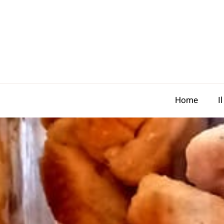
Salta
al
contenuto
Home
I