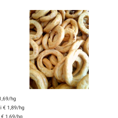
 1,69/hg
li € 1,89/hg
a € 1,69/hg