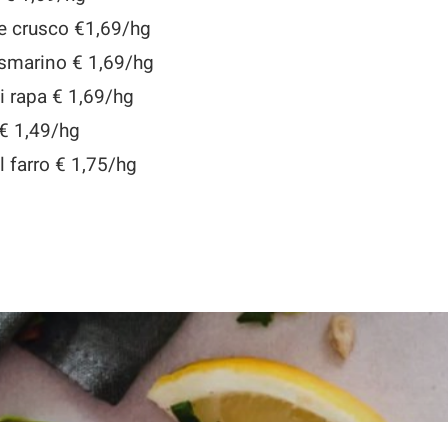
ne crusco €1,69/hg
rosmarino € 1,69/hg
di rapa € 1,69/hg
 € 1,49/hg
l farro € 1,75/hg